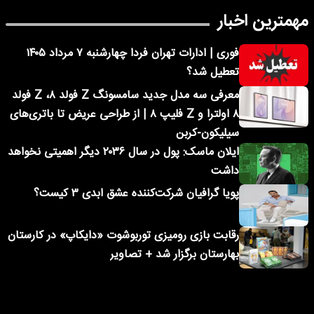
مهمترین اخبار
فوری | ادارات تهران فردا چهارشنبه ۷ مرداد ۱۴۰۵
تعطیل شد؟
معرفی سه مدل جدید سامسونگ Z فولد ۸، Z فولد
۸ اولترا و Z فلیپ ۸ | از طراحی عریض تا باتری‌های
سیلیکون-کربن
ایلان ماسک: پول در سال ۲۰۳۶ دیگر اهمیتی نخواهد
داشت
پویا گرافیان شرکت‌کننده عشق ابدی ۳ کیست؟
رقابت بازی رومیزی توربوشوت «دایکاپ» در کارستان
بهارستان برگزار شد + تصاویر