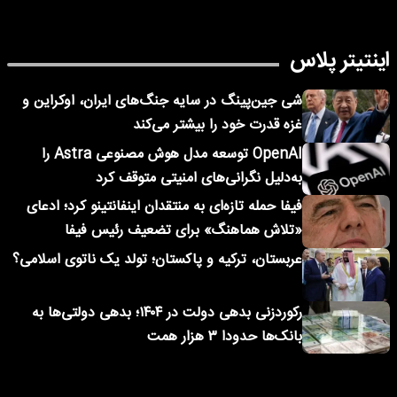
اینتیتر پلاس
شی جین‌پینگ در سایه جنگ‌های ایران، اوکراین و
غزه قدرت خود را بیشتر می‌کند
OpenAI توسعه مدل هوش مصنوعی Astra را
به‌دلیل نگرانی‌های امنیتی متوقف کرد
فیفا حمله تازه‌ای به منتقدان اینفانتینو کرد؛ ادعای
«تلاش هماهنگ» برای تضعیف رئیس فیفا
عربستان، ترکیه و پاکستان؛ تولد یک ناتوی اسلامی؟
رکوردزنی بدهی دولت در ۱۴۰۴؛ بدهی دولتی‌ها به
بانک‌ها حدودا ۳ هزار همت