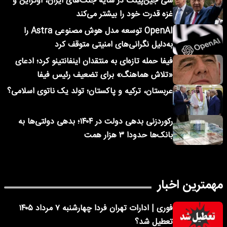
شی جین‌پینگ در سایه جنگ‌های ایران، اوکراین و
غزه قدرت خود را بیشتر می‌کند
OpenAI توسعه مدل هوش مصنوعی Astra را
به‌دلیل نگرانی‌های امنیتی متوقف کرد
فیفا حمله تازه‌ای به منتقدان اینفانتینو کرد؛ ادعای
«تلاش هماهنگ» برای تضعیف رئیس فیفا
عربستان، ترکیه و پاکستان؛ تولد یک ناتوی اسلامی؟
رکوردزنی بدهی دولت در ۱۴۰۴؛ بدهی دولتی‌ها به
بانک‌ها حدودا ۳ هزار همت
مهمترین اخبار
فوری | ادارات تهران فردا چهارشنبه ۷ مرداد ۱۴۰۵
تعطیل شد؟