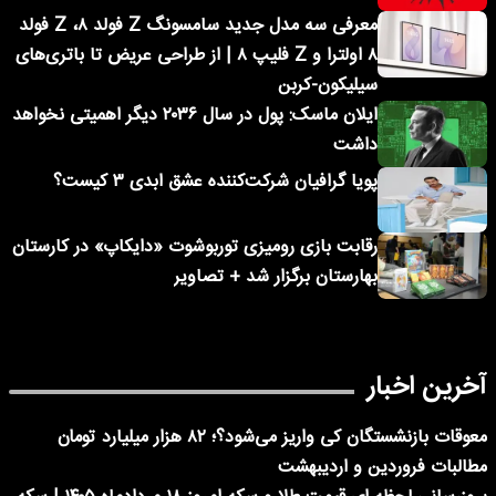
معرفی سه مدل جدید سامسونگ Z فولد ۸، Z فولد
۸ اولترا و Z فلیپ ۸ | از طراحی عریض تا باتری‌های
سیلیکون-کربن
ایلان ماسک: پول در سال ۲۰۳۶ دیگر اهمیتی نخواهد
داشت
پویا گرافیان شرکت‌کننده عشق ابدی ۳ کیست؟
رقابت بازی رومیزی توربوشوت «دایکاپ» در کارستان
بهارستان برگزار شد + تصاویر
آخرین اخبار
معوقات بازنشستگان کی واریز می‌شود؟؛ ۸۲ هزار میلیارد تومان
مطالبات فروردین و اردیبهشت