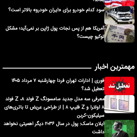
بماند؟
سود کدام خودرو برای «ایران خودرو» بالاتر است؟
آمریکا هم از پس نجات پول ژاپن بر نمی‌آید؛ مشکل
توکیو چیست؟
مهمترین اخبار
فوری | ادارات تهران فردا چهارشنبه ۷ مرداد ۱۴۰۵
تعطیل شد؟
معرفی سه مدل جدید سامسونگ Z فولد ۸، Z فولد
۸ اولترا و Z فلیپ ۸ | از طراحی عریض تا باتری‌های
سیلیکون-کربن
ایلان ماسک: پول در سال ۲۰۳۶ دیگر اهمیتی نخواهد
داشت