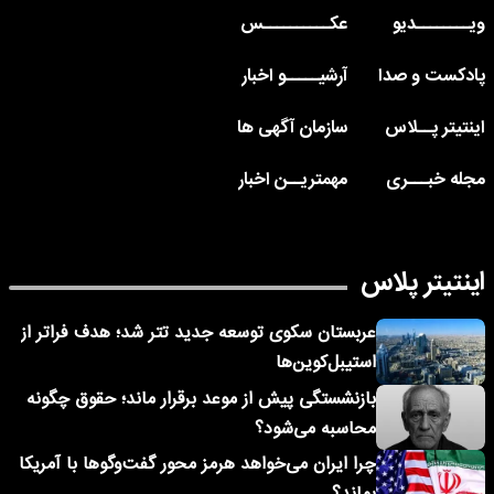
ویــــــــدیو
عکــــــــــس
پادکست و صدا
آرشیـــــو اخبار
اینتیتر پــلاس
سازمان آگهی ها
مجله خبـــری
مهمتریــن اخبار
اینتیتر پلاس
عربستان سکوی توسعه جدید تتر شد؛ هدف فراتر از
استیبل‌کوین‌ها
بازنشستگی پیش از موعد برقرار ماند؛ حقوق چگونه
محاسبه می‌شود؟
چرا ایران می‌خواهد هرمز محور گفت‌وگوها با آمریکا