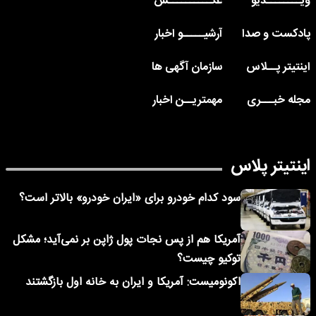
ویــــــــدیو
عکــــــــــس
پادکست و صدا
آرشیـــــو اخبار
اینتیتر پــلاس
سازمان آگهی ها
مجله خبـــری
مهمتریــن اخبار
اینتیتر پلاس
سود کدام خودرو برای «ایران خودرو» بالاتر است؟
آمریکا هم از پس نجات پول ژاپن بر نمی‌آید؛ مشکل
توکیو چیست؟
اکونومیست: آمریکا و ایران به خانه اول بازگشتند