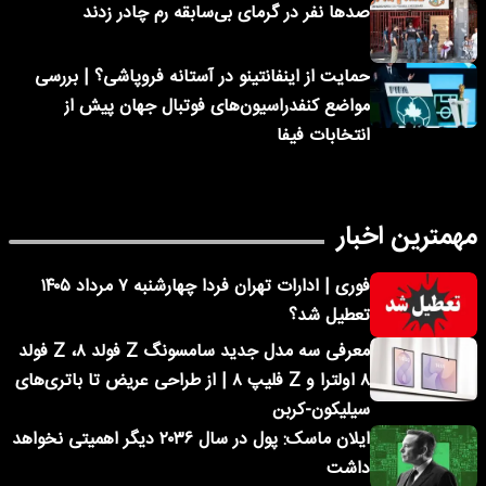
صدها نفر در گرمای بی‌سابقه رم چادر زدند
حمایت از اینفانتینو در آستانه فروپاشی؟ | بررسی
مواضع کنفدراسیون‌های فوتبال جهان پیش از
انتخابات فیفا
مهمترین اخبار
فوری | ادارات تهران فردا چهارشنبه ۷ مرداد ۱۴۰۵
تعطیل شد؟
معرفی سه مدل جدید سامسونگ Z فولد ۸، Z فولد
۸ اولترا و Z فلیپ ۸ | از طراحی عریض تا باتری‌های
سیلیکون-کربن
ایلان ماسک: پول در سال ۲۰۳۶ دیگر اهمیتی نخواهد
داشت