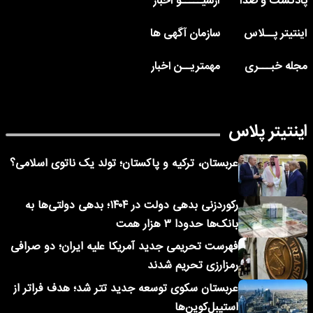
پادکست و صدا
آرشیـــــو اخبار
اینتیتر پــلاس
سازمان آگهی ها
مجله خبـــری
مهمتریــن اخبار
اینتیتر پلاس
عربستان، ترکیه و پاکستان؛ تولد یک ناتوی اسلامی؟
رکوردزنی بدهی دولت در ۱۴۰۴؛ بدهی دولتی‌ها به
بانک‌ها حدودا ۳ هزار همت
فهرست تحریمی جدید آمریکا علیه ایران؛ دو صرافی
رمزارزی تحریم شدند
عربستان سکوی توسعه جدید تتر شد؛ هدف فراتر از
استیبل‌کوین‌ها