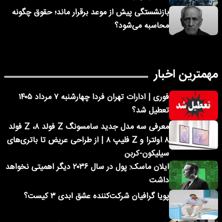
بازنشستگی پیش از موعد برقرار ماند؛ حقوق چگونه
محاسبه می‌شود؟
مهمترین اخبار
فوری | ادارات تهران فردا چهارشنبه ۷ مرداد ۱۴۰۵
تعطیل شد؟
معرفی سه مدل جدید سامسونگ Z فولد ۸، Z فولد
۸ اولترا و Z فلیپ ۸ | از طراحی عریض تا باتری‌های
سیلیکون-کربن
ایلان ماسک: پول در سال ۲۰۳۶ دیگر اهمیتی نخواهد
داشت
پویا گرافیان شرکت‌کننده عشق ابدی ۳ کیست؟