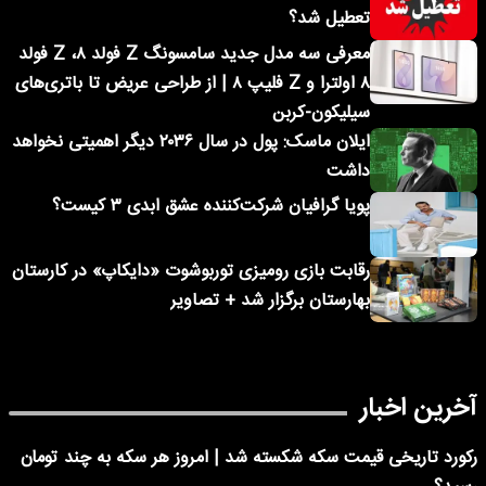
تعطیل شد؟
معرفی سه مدل جدید سامسونگ Z فولد ۸، Z فولد
۸ اولترا و Z فلیپ ۸ | از طراحی عریض تا باتری‌های
سیلیکون-کربن
ایلان ماسک: پول در سال ۲۰۳۶ دیگر اهمیتی نخواهد
داشت
پویا گرافیان شرکت‌کننده عشق ابدی ۳ کیست؟
رقابت بازی رومیزی توربوشوت «دایکاپ» در کارستان
بهارستان برگزار شد + تصاویر
آخرین اخبار
رکورد تاریخی قیمت سکه شکسته شد | امروز هر سکه به چند تومان