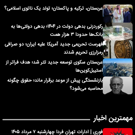
عربستان، ترکیه و پاکستان؛ تولد یک ناتوی اسلامی؟
رکوردزنی بدهی دولت در ۱۴۰۴؛ بدهی دولتی‌ها به
بانک‌ها حدودا ۳ هزار همت
فهرست تحریمی جدید آمریکا علیه ایران؛ دو صرافی
رمزارزی تحریم شدند
عربستان سکوی توسعه جدید تتر شد؛ هدف فراتر از
استیبل‌کوین‌ها
بازنشستگی پیش از موعد برقرار ماند؛ حقوق چگونه
محاسبه می‌شود؟
مهمترین اخبار
فوری | ادارات تهران فردا چهارشنبه ۷ مرداد ۱۴۰۵