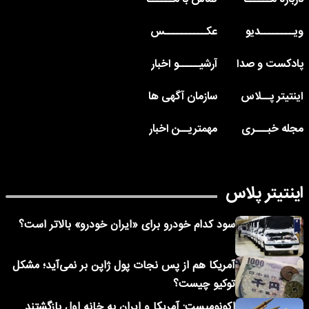
ویــــــــدیو
عکــــــــــس
پادکست و صدا
آرشیـــــو اخبار
اینتیتر پــلاس
سازمان آگهی ها
مجله خبـــری
مهمتریــن اخبار
اینتیتر پلاس
سود کدام خودرو برای «ایران خودرو» بالاتر است؟
آمریکا هم از پس نجات پول ژاپن بر نمی‌آید؛ مشکل
توکیو چیست؟
اکونومیست: آمریکا و ایران به خانه اول بازگشتند