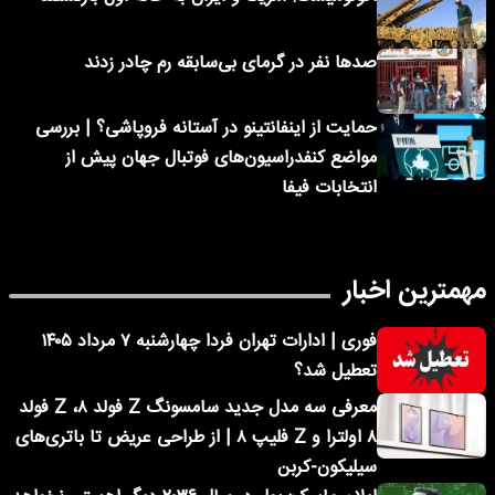
صدها نفر در گرمای بی‌سابقه رم چادر زدند
حمایت از اینفانتینو در آستانه فروپاشی؟ | بررسی
مواضع کنفدراسیون‌های فوتبال جهان پیش از
انتخابات فیفا
مهمترین اخبار
فوری | ادارات تهران فردا چهارشنبه ۷ مرداد ۱۴۰۵
تعطیل شد؟
معرفی سه مدل جدید سامسونگ Z فولد ۸، Z فولد
۸ اولترا و Z فلیپ ۸ | از طراحی عریض تا باتری‌های
سیلیکون-کربن