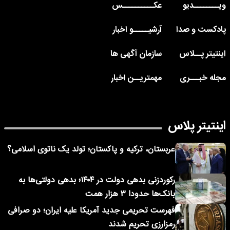
ویــــــــدیو
عکــــــــــس
پادکست و صدا
آرشیـــــو اخبار
اینتیتر پــلاس
سازمان آگهی ها
مجله خبـــری
مهمتریــن اخبار
اینتیتر پلاس
عربستان، ترکیه و پاکستان؛ تولد یک ناتوی اسلامی؟
رکوردزنی بدهی دولت در ۱۴۰۴؛ بدهی دولتی‌ها به
بانک‌ها حدودا ۳ هزار همت
فهرست تحریمی جدید آمریکا علیه ایران؛ دو صرافی
رمزارزی تحریم شدند