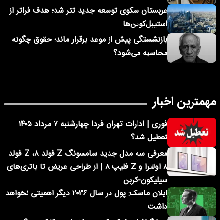
عربستان سکوی توسعه جدید تتر شد؛ هدف فراتر از
استیبل‌کوین‌ها
بازنشستگی پیش از موعد برقرار ماند؛ حقوق چگونه
محاسبه می‌شود؟
مهمترین اخبار
فوری | ادارات تهران فردا چهارشنبه ۷ مرداد ۱۴۰۵
تعطیل شد؟
معرفی سه مدل جدید سامسونگ Z فولد ۸، Z فولد
۸ اولترا و Z فلیپ ۸ | از طراحی عریض تا باتری‌های
سیلیکون-کربن
ایلان ماسک: پول در سال ۲۰۳۶ دیگر اهمیتی نخواهد
داشت