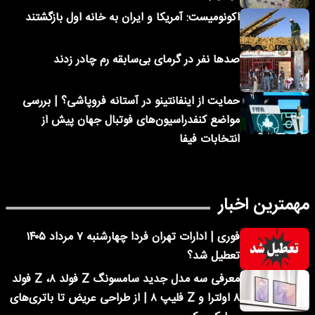
اکونومیست: آمریکا و ایران به خانه اول بازگشتند
صدها نفر در گرمای بی‌سابقه رم چادر زدند
حمایت از اینفانتینو در آستانه فروپاشی؟ | بررسی
مواضع کنفدراسیون‌های فوتبال جهان پیش از
انتخابات فیفا
مهمترین اخبار
فوری | ادارات تهران فردا چهارشنبه ۷ مرداد ۱۴۰۵
تعطیل شد؟
معرفی سه مدل جدید سامسونگ Z فولد ۸، Z فولد
۸ اولترا و Z فلیپ ۸ | از طراحی عریض تا باتری‌های