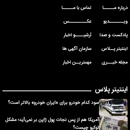
درباره مــــــا
تماس با مــــــا
ویــــــــدیو
عکــــــــــس
پادکست و صدا
آرشیـــــو اخبار
اینتیتر پــلاس
سازمان آگهی ها
مجله خبـــری
مهمتریــن اخبار
اینتیتر پلاس
سود کدام خودرو برای «ایران خودرو» بالاتر است؟
آمریکا هم از پس نجات پول ژاپن بر نمی‌آید؛ مشکل
توکیو چیست؟