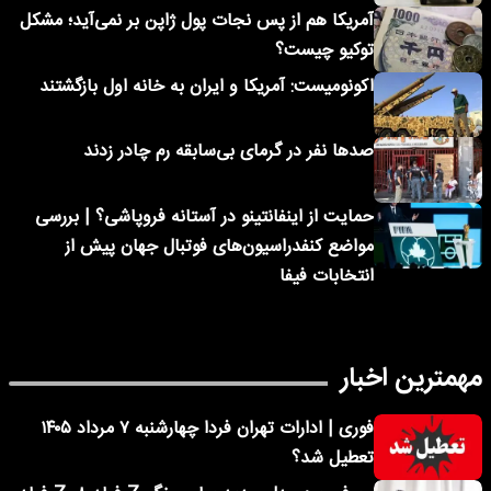
آمریکا هم از پس نجات پول ژاپن بر نمی‌آید؛ مشکل
توکیو چیست؟
اکونومیست: آمریکا و ایران به خانه اول بازگشتند
صدها نفر در گرمای بی‌سابقه رم چادر زدند
حمایت از اینفانتینو در آستانه فروپاشی؟ | بررسی
مواضع کنفدراسیون‌های فوتبال جهان پیش از
انتخابات فیفا
مهمترین اخبار
فوری | ادارات تهران فردا چهارشنبه ۷ مرداد ۱۴۰۵
تعطیل شد؟