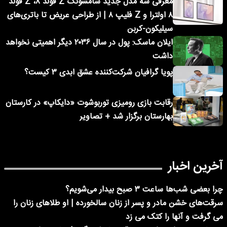
معرفی سه مدل جدید سامسونگ Z فولد ۸، Z فولد
۸ اولترا و Z فلیپ ۸ | از طراحی عریض تا باتری‌های
سیلیکون-کربن
ایلان ماسک: پول در سال ۲۰۳۶ دیگر اهمیتی نخواهد
داشت
پویا گرافیان شرکت‌کننده عشق ابدی ۳ کیست؟
رقابت بازی رومیزی توربوشوت «دایکاپ» در کارستان
بهارستان برگزار شد + تصاویر
آخرین اخبار
چرا بعضی شب‌ها ساعت ۳ صبح بیدار می‌شویم؟
سرقت‌های خشن مادر و پسر از زنان سالخورده | او طلاهای زنان را
می گرفت و آنها را کتک می زد