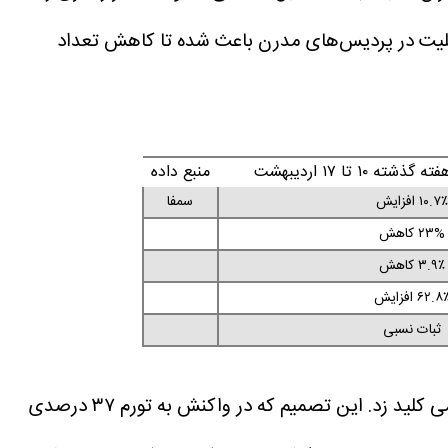
بلیت در پردیس‌های مدرن باعث شده تا کاهش تعداد
۱ تا ۱۷ اردیبهشت
منبع داده
۱۰.۷٪ افزایش
سمفا
۲۳% کاهش
۳.۹٪ کاهش
۶۲.۸ افزایش
ثبات نسبی
از روز چهارشنبه ۱۶ اردیبهشت، سازمان سینمایی با تایید شورای صنفی نمایش، طرح شناورسازی بهای بلیت را به طور رسمی کلید زد. این تصمیم که در واکنش به تورم ۳۷ درصدی