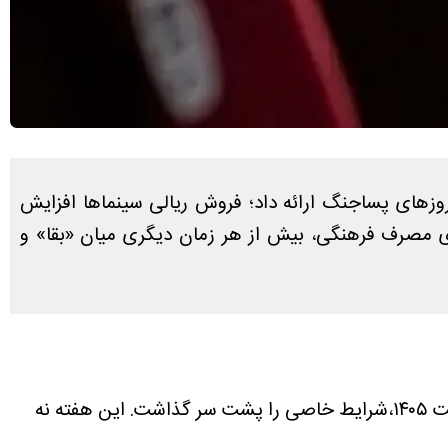
وزهای پساجنگ ارائه داد؛ فروش ریالی سینماها افزایش
گوی مصرف فرهنگی، بیش از هر زمان دیگری میان «بقا» و
به نقل از خبرآنلاین، صنعت سینمای ایران در بازه زمانی پنجشنبه ۱۷ اردیبهشت تا پنجشنبه ۲۴ اردیبهشت ۱۴۰۵،شرایط خاصی را پشت سر گذاشت. این هفته نه