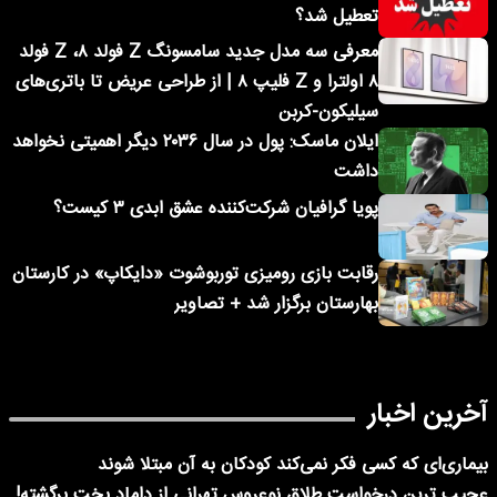
تعطیل شد؟
معرفی سه مدل جدید سامسونگ Z فولد ۸، Z فولد
۸ اولترا و Z فلیپ ۸ | از طراحی عریض تا باتری‌های
سیلیکون-کربن
ایلان ماسک: پول در سال ۲۰۳۶ دیگر اهمیتی نخواهد
داشت
پویا گرافیان شرکت‌کننده عشق ابدی ۳ کیست؟
رقابت بازی رومیزی توربوشوت «دایکاپ» در کارستان
بهارستان برگزار شد + تصاویر
آخرین اخبار
بیماری‌ای که کسی فکر نمی‌کند کودکان به آن مبتلا شوند
عجیب ترین درخواست طلاق نوعروس تهرانی از داماد بخت برگشته!