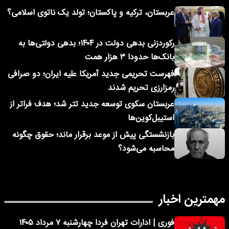
عربستان، ترکیه و پاکستان؛ تولد یک ناتوی اسلامی؟
رکوردزنی بدهی دولت در ۱۴۰۴؛ بدهی دولتی‌ها به
بانک‌ها حدودا ۳ هزار همت
فهرست تحریمی جدید آمریکا علیه ایران؛ دو صرافی
رمزارزی تحریم شدند
عربستان سکوی توسعه جدید تتر شد؛ هدف فراتر از
استیبل‌کوین‌ها
بازنشستگی پیش از موعد برقرار ماند؛ حقوق چگونه
محاسبه می‌شود؟
مهمترین اخبار
فوری | ادارات تهران فردا چهارشنبه ۷ مرداد ۱۴۰۵