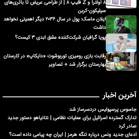
۸ اولترا و Z فلیپ ۸ | از طراحی عریض تا باتری‌های
سیلیکون-کربن
ایلان ماسک: پول در سال ۲۰۳۶ دیگر اهمیتی نخواهد
داشت
پویا گرافیان شرکت‌کننده عشق ابدی ۳ کیست؟
رقابت بازی رومیزی توربوشوت «دایکاپ» در کارستان
بهارستان برگزار شد + تصاویر
آخرین اخبار
جاسوس پرسپولیس دردسرساز شد
تدارک گسترده اسرائیل برای عملیات نظامی | نتانیاهو دستور جدید
صادر کرد
ادعای جدید ونس درباره تنگه هرمز | ایران چه پیامی داده است؟