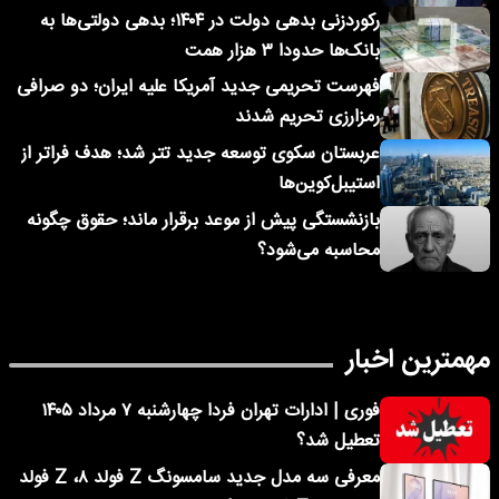
رکوردزنی بدهی دولت در ۱۴۰۴؛ بدهی دولتی‌ها به
بانک‌ها حدودا ۳ هزار همت
فهرست تحریمی جدید آمریکا علیه ایران؛ دو صرافی
رمزارزی تحریم شدند
عربستان سکوی توسعه جدید تتر شد؛ هدف فراتر از
استیبل‌کوین‌ها
بازنشستگی پیش از موعد برقرار ماند؛ حقوق چگونه
محاسبه می‌شود؟
مهمترین اخبار
فوری | ادارات تهران فردا چهارشنبه ۷ مرداد ۱۴۰۵
تعطیل شد؟
معرفی سه مدل جدید سامسونگ Z فولد ۸، Z فولد