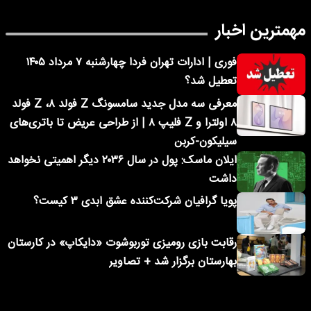
مهمترین اخبار
فوری | ادارات تهران فردا چهارشنبه ۷ مرداد ۱۴۰۵
تعطیل شد؟
معرفی سه مدل جدید سامسونگ Z فولد ۸، Z فولد
۸ اولترا و Z فلیپ ۸ | از طراحی عریض تا باتری‌های
سیلیکون-کربن
ایلان ماسک: پول در سال ۲۰۳۶ دیگر اهمیتی نخواهد
داشت
پویا گرافیان شرکت‌کننده عشق ابدی ۳ کیست؟
رقابت بازی رومیزی توربوشوت «دایکاپ» در کارستان
بهارستان برگزار شد + تصاویر