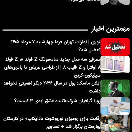
مهمترین اخبار
فوری | ادارات تهران فردا چهارشنبه ۷ مرداد ۱۴۰۵
تعطیل شد؟
معرفی سه مدل جدید سامسونگ Z فولد ۸، Z فولد
۸ اولترا و Z فلیپ ۸ | از طراحی عریض تا باتری‌های
سیلیکون-کربن
ایلان ماسک: پول در سال ۲۰۳۶ دیگر اهمیتی نخواهد
داشت
پویا گرافیان شرکت‌کننده عشق ابدی ۳ کیست؟
رقابت بازی رومیزی توربوشوت «دایکاپ» در کارستان
بهارستان برگزار شد + تصاویر