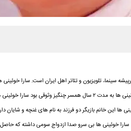
 خوئینی ها (زاده ۳ خرداد ۱۳۵۳) هنرپیشه سینما، تلویزیون و تئاتر اهل ایران اس
نی ها این خانم بازیگر دو فرزند به نام های غنچه و شایان دار
 سارا خوئینی ها بی سرو صدا ازدواج سومی داشته که حاصل آن