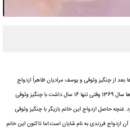
ت. سارا خوئینی ها بعد از چنگیز وثوقی و یوسف مرادیان ظاهراً ازدواج
سارا خوئینی ها به مدت ۲ سال همسر چنگیز وثوقی بود سارا خوئینی ها سال 1369 وقتی تنها 16 سال داشت با چنگیز وثوقی
د. غنچه حاصل ازدواج این خانم بازیگر با چنگیز وثوقی
 ازدواج فرزندی به نام شایان است.اما تاکنون این خانم