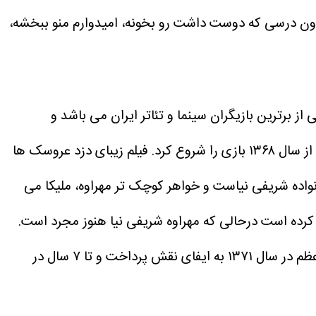
ون درسی که دوست داشت رو بخونه، امیدوارم منو ببخشه،
حاجیان یکی از برترین بازیگران سینما و تئاتر ایران می باشد و
مهراوه شریفی نیا از سن ۸ سالگی یعنی از سال ۱۳۶۸ بازی را شروع کرد. فیلم زیبای دزد عروسک ها
نواده شریفی نیاست و خواهر کوچک تر مهراوه، ملیکا می
مهراوه شریفی نیا در رشته موسیقی تحصیل کرده است. مهراوه بعد از فیلم دزد عروسک ها در فیلم “دایان باخ” فرهاد پوراعظم در سال ۱۳۷۱ به ایفای نقش پرداخت و تا ۷ سال در