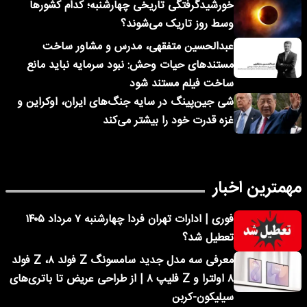
خورشیدگرفتگی تاریخی چهارشنبه؛ کدام کشورها
وسط روز تاریک می‌شوند؟
عبدالحسین متفقهی، مدرس و مشاور ساخت
مستندهای حیات وحش: نبود سرمایه نباید مانع
ساخت فیلم مستند شود
شی جین‌پینگ در سایه جنگ‌های ایران، اوکراین و
غزه قدرت خود را بیشتر می‌کند
مهمترین اخبار
فوری | ادارات تهران فردا چهارشنبه ۷ مرداد ۱۴۰۵
تعطیل شد؟
معرفی سه مدل جدید سامسونگ Z فولد ۸، Z فولد
۸ اولترا و Z فلیپ ۸ | از طراحی عریض تا باتری‌های
سیلیکون-کربن