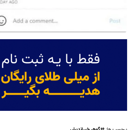
برچسب ها:
گوهر خیراندیش