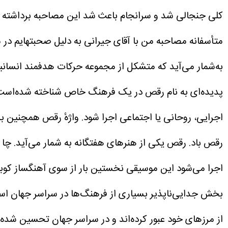
کلی جنجالی شد و سرانجام باعث شد این مصاحبه برداشته 
متأسفانه مصاحبه من با آقای جیرانی به دلیل صحبتهایم در 
به‌شمار می‌آید که متشکل از مجموعه حرکات هدفمند انسانیس
پدیده‌ای به نام رقص در یک فرهنگ خاص شناخته شده‌است
اجرایی، روحانی یا اجتماعی اجرا شود. واژهٔ رقص همچنین بر
رقص باد. رقص یکی از هنرهای هفتگانه به شمار می‌آید.
اجرا می‌شود این موسیقی نخستین بار از سوی آهنگساز کوبایی Enrique Jorrín در آغاز دههٔ ۱۹۵۰ معرفی شد. ریتم آن از danzón-mambo گرفته
بخش جدایی‌ناپذیر بسیاری از فرهنگ‌ها در سراسر جهان اس
از مرزهای خود عبور کرده‌اند و در سراسر جهان تحسین شده‌ا