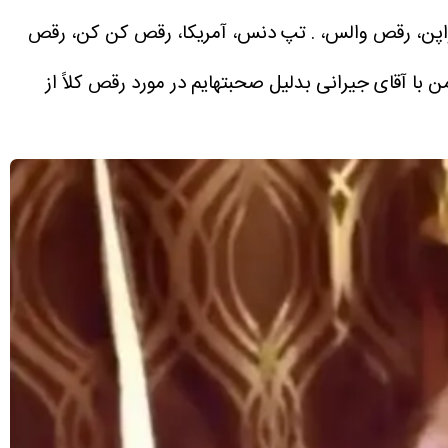
ی، ژاپن، رقص والس، . تپ دنس، آمریکا، رقص کن‌ کن، رقص
با آقای جیرانی بدلیل صحبتهایم در مورد رقص کلا‌ً از