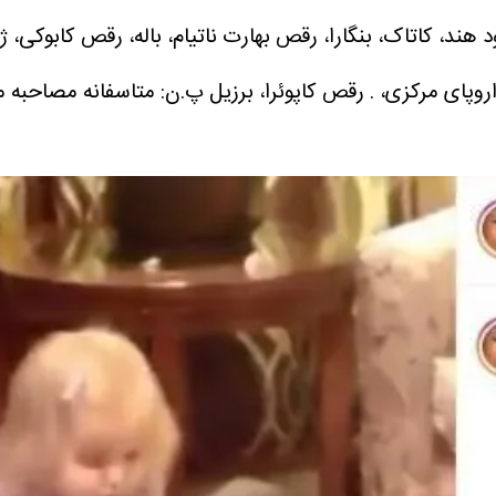
د هند، کاتاک، بنگارا، رقص بهارت ناتیام، باله، رقص کابوک
وپای مرکزی، . رقص کاپوئرا، برزیل
پ.ن: متاسفانه مصاحبه من 