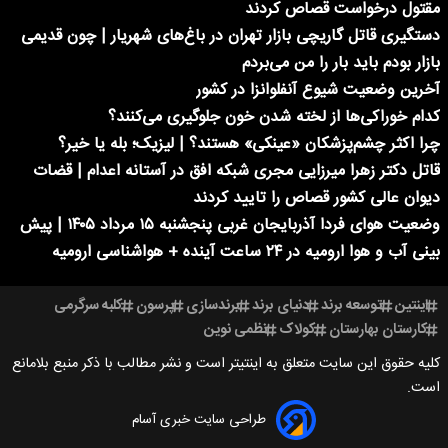
مقتول درخواست قصاص کردند
دستگیری قاتل گاریچی بازار تهران در باغ‌های شهریار | چون قدیمی
بازار بودم باید بار را من می‌بردم
آخرین وضعیت شیوع آنفلوانزا در کشور
کدام خوراکی‌ها از لخته شدن خون جلوگیری می‌کنند؟
چرا اکثر چشم‌پزشکان «عینکی» هستند؟ | لیزیک؛ بله یا خیر؟
قاتل دکتر زهرا میرزایی مجری شبکه افق در آستانه اعدام | قضات
دیوان عالی کشور قصاص را تایید کردند
وضعیت هوای فردا آذربایجان غربی پنجشنبه ۱۵ مرداد ۱۴۰۵ | پیش
بینی آب و هوا ارومیه در ۲۴ ساعت آینده + هواشناسی ارومیه
اینتین
توسعه برند
دنیای برند
برندسازی
پرسون
کلبه سرگرمی
کارستان بهارستان
کولاک
نظمی نوین
کلیه حقوق این سایت متعلق به اینتیتر است و نشر مطالب با ذکر منبع بلامانع
است.
طراحی سایت خبری آسام