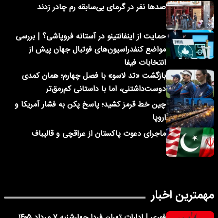
صدها نفر در گرمای بی‌سابقه رم چادر زدند
حمایت از اینفانتینو در آستانه فروپاشی؟ | بررسی
مواضع کنفدراسیون‌های فوتبال جهان پیش از
انتخابات فیفا
بازگشت «تد لاسو» با فصل چهارم؛ همان کمدی
دوست‌داشتنی، اما با داستانی کم‌رمق‌تر
چین خط قرمز کشید؛ پاسخ پکن به فشار آمریکا و
اروپا
ماجرای دعوت پاکستان از عراقچی و قالیباف
مهمترین اخبار
فوری | ادارات تهران فردا چهارشنبه ۷ مرداد ۱۴۰۵