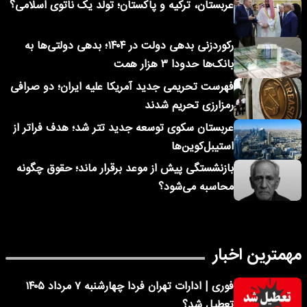
عربستان، ترکیه و پاکستان؛ تولد یک ناتوی اسلامی؟
رکوردزنی بدهی دولت در ۱۴۰۴؛ بدهی دولتی‌ها به
بانک‌ها حدودا ۳ هزار همت
فهرست تحریمی جدید آمریکا علیه ایران؛ دو صرافی
رمزارزی تحریم شدند
عربستان سکوی توسعه جدید تتر شد؛ هدف فراتر از
استیبل‌کوین‌ها
بازنشستگی پیش از موعد برقرار ماند؛ حقوق چگونه
محاسبه می‌شود؟
مهمترین اخبار
فوری | ادارات تهران فردا چهارشنبه ۷ مرداد ۱۴۰۵
تعطیل شد؟