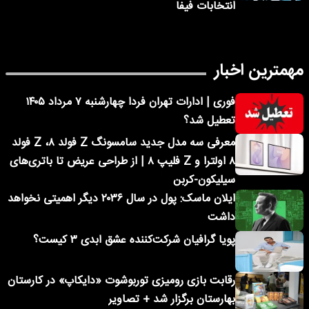
انتخابات فیفا
مهمترین اخبار
فوری | ادارات تهران فردا چهارشنبه ۷ مرداد ۱۴۰۵
تعطیل شد؟
معرفی سه مدل جدید سامسونگ Z فولد ۸، Z فولد
۸ اولترا و Z فلیپ ۸ | از طراحی عریض تا باتری‌های
سیلیکون-کربن
ایلان ماسک: پول در سال ۲۰۳۶ دیگر اهمیتی نخواهد
داشت
پویا گرافیان شرکت‌کننده عشق ابدی ۳ کیست؟
رقابت بازی رومیزی توربوشوت «دایکاپ» در کارستان
بهارستان برگزار شد + تصاویر