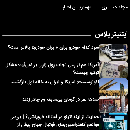
مجله خبـــری
مهمتریــن اخبار
اینتیتر پلاس
سود کدام خودرو برای «ایران خودرو» بالاتر است؟
آمریکا هم از پس نجات پول ژاپن بر نمی‌آید؛ مشکل
توکیو چیست؟
اکونومیست: آمریکا و ایران به خانه اول بازگشتند
صدها نفر در گرمای بی‌سابقه رم چادر زدند
حمایت از اینفانتینو در آستانه فروپاشی؟ | بررسی
مواضع کنفدراسیون‌های فوتبال جهان پیش از