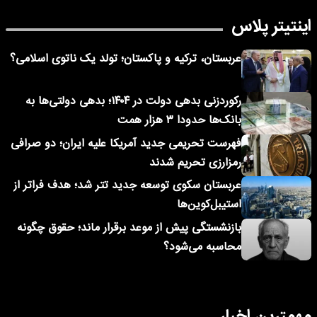
اینتیتر پلاس
عربستان، ترکیه و پاکستان؛ تولد یک ناتوی اسلامی؟
رکوردزنی بدهی دولت در ۱۴۰۴؛ بدهی دولتی‌ها به
بانک‌ها حدودا ۳ هزار همت
فهرست تحریمی جدید آمریکا علیه ایران؛ دو صرافی
رمزارزی تحریم شدند
عربستان سکوی توسعه جدید تتر شد؛ هدف فراتر از
استیبل‌کوین‌ها
بازنشستگی پیش از موعد برقرار ماند؛ حقوق چگونه
محاسبه می‌شود؟