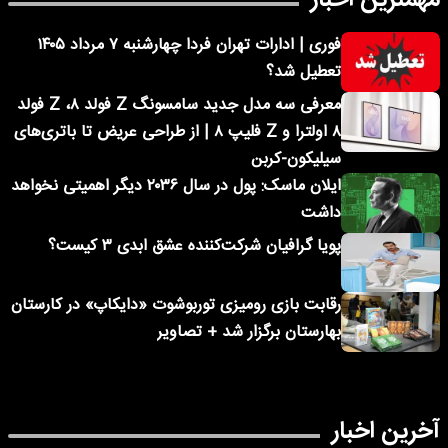
مهمترین اخبار
فوری | ادارات تهران فردا چهارشنبه ۷ مرداد ۱۴۰۵
تعطیل شد؟
معرفی سه مدل جدید سامسونگ Z فولد ۸، Z فولد
۸ اولترا و Z فلیپ ۸ | از طراحی عریض تا باتری‌های
سیلیکون-کربن
ایلان ماسک: پول در سال ۲۰۳۶ دیگر اهمیتی نخواهد
داشت
پویا گرافیان شرکت‌کننده عشق ابدی ۳ کیست؟
رقابت بازی رومیزی توربوشوت «دایکاپ» در کارستان
بهارستان برگزار شد + تصاویر
آخرین اخبار