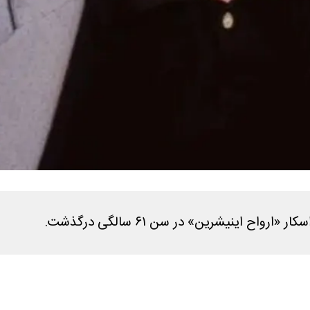
اح اینیشرین» در سن ۶۱ سالگی درگذشت.