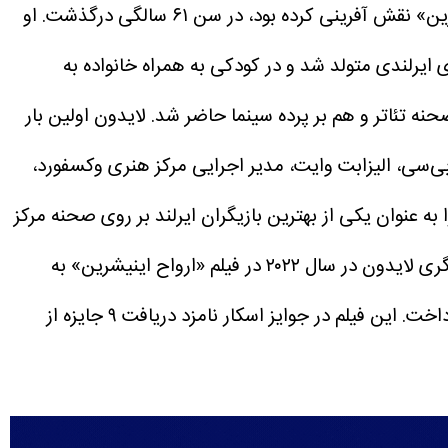
ینی کرده بود، در سن ۶۱ سالگی درگذشت.
او
ایرلندی شناخته می‌شد، با نام اصلی گری اوبراین در لندن در سال ۱۹۶۴ از پدر و مادری ایرلندی متولد شد و در کودکی به همراه خانواده به
نه تئاتر و هم بر پرده سینما حاضر شد.
لایدون اولین بار
ی‌سی، الیزابت وایت، مدیر اجرایی مرکز هنری وکسفورد،
ه عنوان یکی از بهترین بازیگران ایرلند بر روی صحنه مرکز
گری لایدون در سال ۲۰۲۲ در فیلم «ارواح اینیشرین» به
نویسندگی و کارگردانی مارتین مک‌دونا نیز در کنار کالین فارل، برندن گلیسون، کری کندن و بری کیوگن به ایفای نقش پرداخت. این فیلم در جوایز اسکار نامزد دریافت ۹ جایزه از