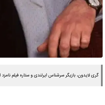
گری لایدون، بازیگر سرشناس ایرلندی و ستاره فیلم‌ نامزد اسکار «ارو