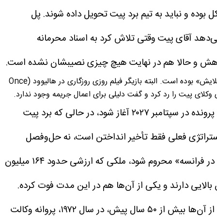
 بوده و نباید به تیم برد پیت تحویل داده شوند. پل
دهد آقای پیت وقتی تلاش کرد به اسناد محرمانه
مورفی همچنین مدعی شد درخواست‌های حقوقی برد پیت بخشی از «الگوی رفتاری او برای کنترل همه چیزهای آنجلینا، حتی ارتباطاتش با وکلایش» بوده است. البته بازیگر فیلم روزی روزگاری در هالیوود (Once
این تحول تازه چند هفته پس از آن رخ داد که آنجلینا جولی در اسناد دادگاه اعلام کرده بود ترجیح می‌دهد محاکمه اصلی پرونده در سپتامبر ۲۰۲۷ آغاز شود، در حالی که برد پیت
استراتژی فعلی فقط تأخیر انداختن است، نه حل‌وفصل
برد پیت در اسناد دادگاه ادعا کرده که این کشمکش حقوقی طولانی باعث شده سال‌ها از «لذت آرامش خانه‌اش در فرانسه» محروم شود، ملکی که ارزشی حدود ۱۶۴ میلیون
الایی دارند و یکی از آن‌ها هم در این مدت فوت کرده.
بازیگر فیلم روزی روزگاری در هالیوود حتی در بخشی از اسناد حقوقی به سن وکلای آنجلینا جولی اشاره کرده و نوشته یکی از آن‌ها بیش از ۵۰ سال پیش، در سال ۱۹۷۲، پروانه وکالت