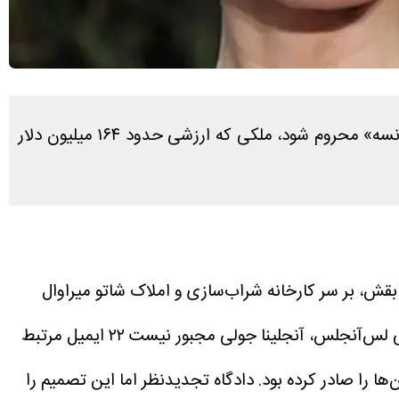
برد پیت در اسناد دادگاه ادعا کرده که این کشمکش حقوقی طولانی باعث شده سال‌ها از «لذت آرامش خانه‌اش در فرانسه» محروم شود، ملکی که ارزشی حدود ۱۶۴ میلیون دلار
ابقش، بر سر کارخانه شراب‌سازی و املاک شاتو میراوال
طبق حکم قاضی سیندی پانوکو از دادگاه عالی لس‌آنجلس، آنجلینا جولی مجبور نیست ۲۲ ایمیل مرتبط
ها را صادر کرده بود. دادگاه تجدیدنظر اما این تصمیم را