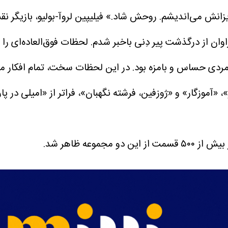
زیزانش می‌اندیشم. روحش شاد.»
فیلیپین لروآ-بولیو، بازیگر 
 مردی حساس و بامزه بود. در این لحظات سخت، تمام افکار م
، «آموزگار» و «ژوزفین، فرشته نگهبان»،
فراتر از «امیلی در پ
وعه ظاهر شد.