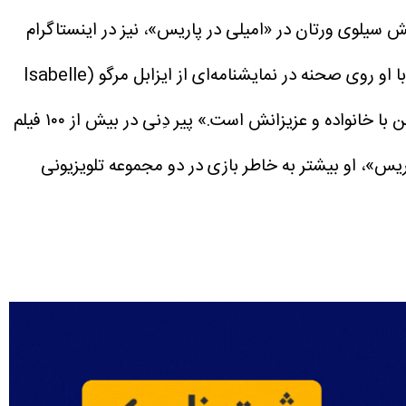
نقش سیلوی ورتان در «امیلی در پاریس»، نیز در اینستاگرام
یادبودی برای پیر منتشر کرد و نوشت: «به تازگی با اندوه فراوان از درگذشت پیر دِنی باخبر شدم. لحظات فوق‌العاده‌ای را با او روی صحنه در نمایشنامه‌ای از ایزابل مرگو (Isabelle
ن با خانواده و عزیزانش است.»
پیر دِنی در بیش از ۱۰۰ فیلم
اریس»، او بیشتر به خاطر بازی در دو مجموعه تلویزیونی