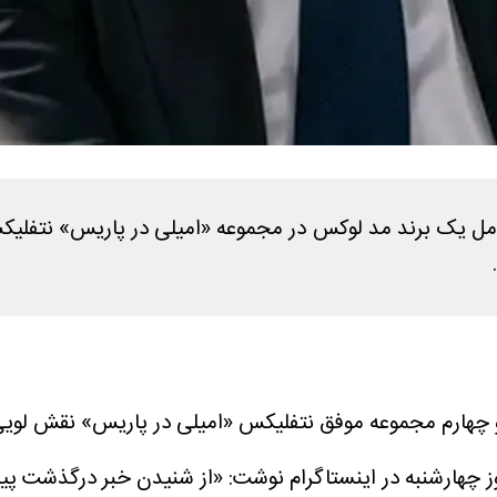
رعامل یک برند مد لوکس در مجموعه «امیلی در پاریس» نتفلیک
 چهارشنبه در اینستاگرام نوشت: «از شنیدن خبر درگذشت پیر د