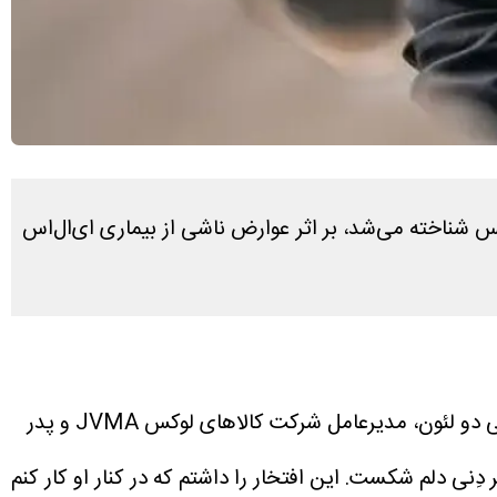
س شناخته می‌شد، بر اثر عوارض ناشی از بیماری ای‌ال‌اس
به نقل از ورایتی، پیر در فصل‌های سوم و چهارم مجموعه موفق نتفلیکس «امیلی در پاریس» نقش لویی دو لئون، مدیرعامل شرکت کالاهای لوکس JVMA و پدر
ِنی دلم شکست. این افتخار را داشتم که در کنار او کار کنم