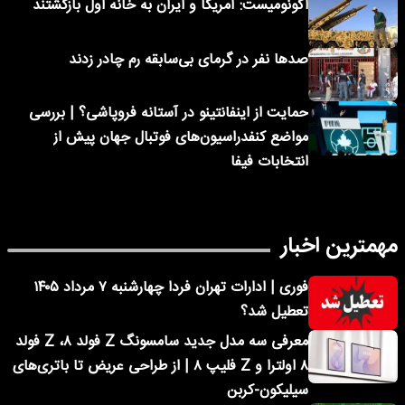
اکونومیست: آمریکا و ایران به خانه اول بازگشتند
صدها نفر در گرمای بی‌سابقه رم چادر زدند
حمایت از اینفانتینو در آستانه فروپاشی؟ | بررسی
مواضع کنفدراسیون‌های فوتبال جهان پیش از
انتخابات فیفا
مهمترین اخبار
فوری | ادارات تهران فردا چهارشنبه ۷ مرداد ۱۴۰۵
تعطیل شد؟
معرفی سه مدل جدید سامسونگ Z فولد ۸، Z فولد
۸ اولترا و Z فلیپ ۸ | از طراحی عریض تا باتری‌های
سیلیکون-کربن