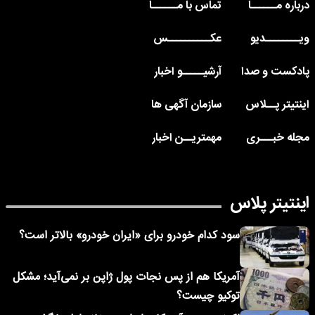
درباره مــــــا
تماس با مــــــا
ویــــــــدیو
عکــــــــــس
پادکست و صدا
آرشیـــــو اخبار
اینتیتر پــلاس
سازمان آگهی ها
مجله خبـــری
مهمتریــن اخبار
اینتیتر پلاس
سود کدام خودرو برای «ایران خودرو» بالاتر است؟
آمریکا هم از پس نجات پول ژاپن بر نمی‌آید؛ مشکل
توکیو چیست؟