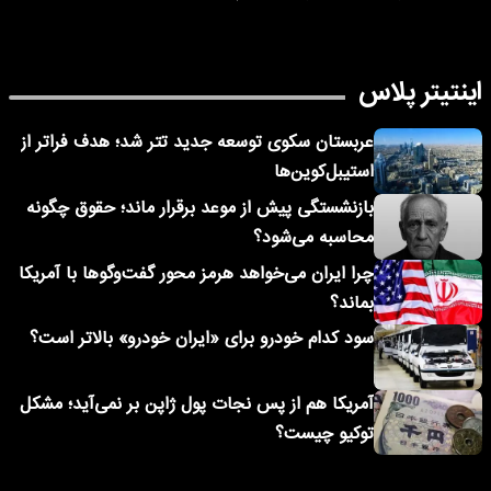
اینتیتر پلاس
عربستان سکوی توسعه جدید تتر شد؛ هدف فراتر از
استیبل‌کوین‌ها
بازنشستگی پیش از موعد برقرار ماند؛ حقوق چگونه
محاسبه می‌شود؟
چرا ایران می‌خواهد هرمز محور گفت‌وگوها با آمریکا
بماند؟
سود کدام خودرو برای «ایران خودرو» بالاتر است؟
آمریکا هم از پس نجات پول ژاپن بر نمی‌آید؛ مشکل
توکیو چیست؟