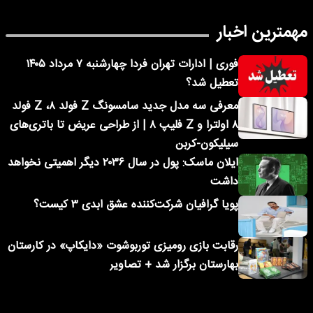
مهمترین اخبار
فوری | ادارات تهران فردا چهارشنبه ۷ مرداد ۱۴۰۵
تعطیل شد؟
معرفی سه مدل جدید سامسونگ Z فولد ۸، Z فولد
۸ اولترا و Z فلیپ ۸ | از طراحی عریض تا باتری‌های
سیلیکون-کربن
ایلان ماسک: پول در سال ۲۰۳۶ دیگر اهمیتی نخواهد
داشت
پویا گرافیان شرکت‌کننده عشق ابدی ۳ کیست؟
رقابت بازی رومیزی توربوشوت «دایکاپ» در کارستان
بهارستان برگزار شد + تصاویر