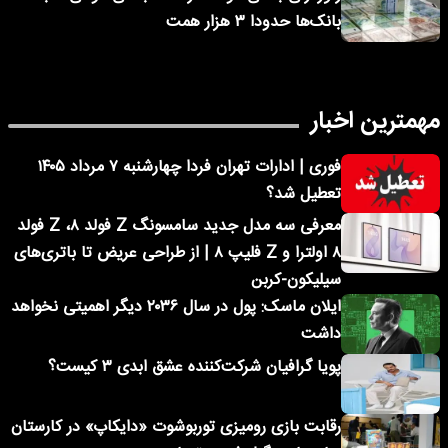
بانک‌ها حدودا ۳ هزار همت
مهمترین اخبار
فوری | ادارات تهران فردا چهارشنبه ۷ مرداد ۱۴۰۵
تعطیل شد؟
معرفی سه مدل جدید سامسونگ Z فولد ۸، Z فولد
۸ اولترا و Z فلیپ ۸ | از طراحی عریض تا باتری‌های
سیلیکون-کربن
ایلان ماسک: پول در سال ۲۰۳۶ دیگر اهمیتی نخواهد
داشت
پویا گرافیان شرکت‌کننده عشق ابدی ۳ کیست؟
رقابت بازی رومیزی توربوشوت «دایکاپ» در کارستان