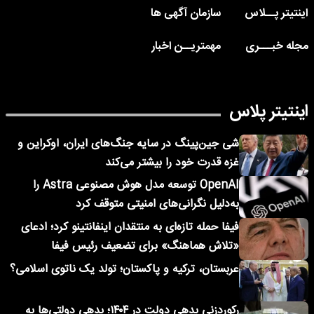
اینتیتر پــلاس
سازمان آگهی ها
مجله خبـــری
مهمتریــن اخبار
اینتیتر پلاس
شی جین‌پینگ در سایه جنگ‌های ایران، اوکراین و
غزه قدرت خود را بیشتر می‌کند
OpenAI توسعه مدل هوش مصنوعی Astra را
به‌دلیل نگرانی‌های امنیتی متوقف کرد
فیفا حمله تازه‌ای به منتقدان اینفانتینو کرد؛ ادعای
«تلاش هماهنگ» برای تضعیف رئیس فیفا
عربستان، ترکیه و پاکستان؛ تولد یک ناتوی اسلامی؟
رکوردزنی بدهی دولت در ۱۴۰۴؛ بدهی دولتی‌ها به