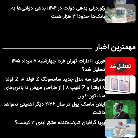
رکوردزنی بدهی دولت در ۱۴۰۴؛ بدهی دولتی‌ها به
بانک‌ها حدودا ۳ هزار همت
مهمترین اخبار
فوری | ادارات تهران فردا چهارشنبه ۷ مرداد ۱۴۰۵
تعطیل شد؟
معرفی سه مدل جدید سامسونگ Z فولد ۸، Z فولد
۸ اولترا و Z فلیپ ۸ | از طراحی عریض تا باتری‌های
سیلیکون-کربن
ایلان ماسک: پول در سال ۲۰۳۶ دیگر اهمیتی نخواهد
داشت
پویا گرافیان شرکت‌کننده عشق ابدی ۳ کیست؟