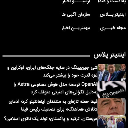
پادکست و صدا
آرشیـــــو اخبار
اینتیتر پــلاس
سازمان آگهی ها
مجله خبـــری
مهمتریــن اخبار
اینتیتر پلاس
شی جین‌پینگ در سایه جنگ‌های ایران، اوکراین و
غزه قدرت خود را بیشتر می‌کند
OpenAI توسعه مدل هوش مصنوعی Astra را
به‌دلیل نگرانی‌های امنیتی متوقف کرد
فیفا حمله تازه‌ای به منتقدان اینفانتینو کرد؛ ادعای
«تلاش هماهنگ» برای تضعیف رئیس فیفا
عربستان، ترکیه و پاکستان؛ تولد یک ناتوی اسلامی؟