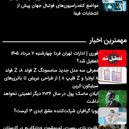
مواضع کنفدراسیون‌های فوتبال جهان پیش از
انتخابات فیفا
مهمترین اخبار
فوری | ادارات تهران فردا چهارشنبه ۷ مرداد ۱۴۰۵
تعطیل شد؟
معرفی سه مدل جدید سامسونگ Z فولد ۸، Z فولد
۸ اولترا و Z فلیپ ۸ | از طراحی عریض تا باتری‌های
سیلیکون-کربن
ایلان ماسک: پول در سال ۲۰۳۶ دیگر اهمیتی نخواهد
داشت
پویا گرافیان شرکت‌کننده عشق ابدی ۳ کیست؟
رقابت بازی رومیزی توربوشوت «دایکاپ» در کارستان