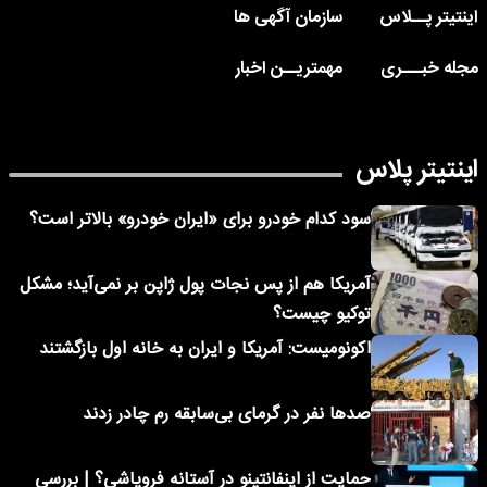
اینتیتر پــلاس
سازمان آگهی ها
مجله خبـــری
مهمتریــن اخبار
اینتیتر پلاس
سود کدام خودرو برای «ایران خودرو» بالاتر است؟
آمریکا هم از پس نجات پول ژاپن بر نمی‌آید؛ مشکل
توکیو چیست؟
اکونومیست: آمریکا و ایران به خانه اول بازگشتند
صدها نفر در گرمای بی‌سابقه رم چادر زدند
حمایت از اینفانتینو در آستانه فروپاشی؟ | بررسی