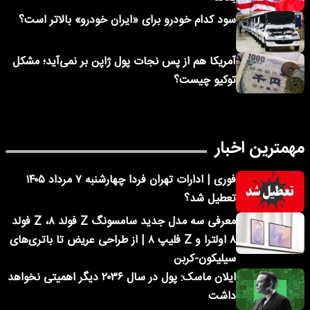
سود کدام خودرو برای «ایران خودرو» بالاتر است؟
آمریکا هم از پس نجات پول ژاپن بر نمی‌آید؛ مشکل
توکیو چیست؟
مهمترین اخبار
فوری | ادارات تهران فردا چهارشنبه ۷ مرداد ۱۴۰۵
تعطیل شد؟
معرفی سه مدل جدید سامسونگ Z فولد ۸، Z فولد
۸ اولترا و Z فلیپ ۸ | از طراحی عریض تا باتری‌های
سیلیکون-کربن
ایلان ماسک: پول در سال ۲۰۳۶ دیگر اهمیتی نخواهد
داشت