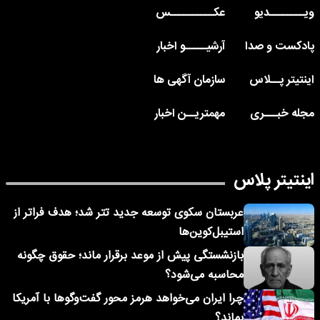
ویــــــــدیو
عکــــــــــس
پادکست و صدا
آرشیـــــو اخبار
اینتیتر پــلاس
سازمان آگهی ها
مجله خبـــری
مهمتریــن اخبار
اینتیتر پلاس
عربستان سکوی توسعه جدید تتر شد؛ هدف فراتر از
استیبل‌کوین‌ها
بازنشستگی پیش از موعد برقرار ماند؛ حقوق چگونه
محاسبه می‌شود؟
چرا ایران می‌خواهد هرمز محور گفت‌وگوها با آمریکا
بماند؟