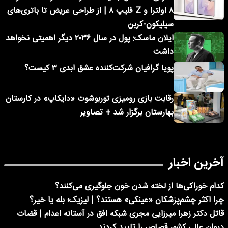
۸ اولترا و Z فلیپ ۸ | از طراحی عریض تا باتری‌های
سیلیکون-کربن
ایلان ماسک: پول در سال ۲۰۳۶ دیگر اهمیتی نخواهد
داشت
پویا گرافیان شرکت‌کننده عشق ابدی ۳ کیست؟
رقابت بازی رومیزی توربوشوت «دایکاپ» در کارستان
بهارستان برگزار شد + تصاویر
آخرین اخبار
کدام خوراکی‌ها از لخته شدن خون جلوگیری می‌کنند؟
چرا اکثر چشم‌پزشکان «عینکی» هستند؟ | لیزیک؛ بله یا خیر؟
قاتل دکتر زهرا میرزایی مجری شبکه افق در آستانه اعدام | قضات
دیوان عالی کشور قصاص را تایید کردند