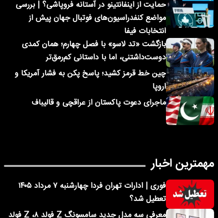
حمایت از اینفانتینو در آستانه فروپاشی؟ | بررسی
مواضع کنفدراسیون‌های فوتبال جهان پیش از
انتخابات فیفا
بازگشت «تد لاسو» با فصل چهارم؛ همان کمدی
دوست‌داشتنی، اما با داستانی کم‌رمق‌تر
چین خط قرمز کشید؛ پاسخ پکن به فشار آمریکا و
اروپا
ماجرای دعوت پاکستان از عراقچی و قالیباف
مهمترین اخبار
فوری | ادارات تهران فردا چهارشنبه ۷ مرداد ۱۴۰۵
تعطیل شد؟
معرفی سه مدل جدید سامسونگ Z فولد ۸، Z فولد