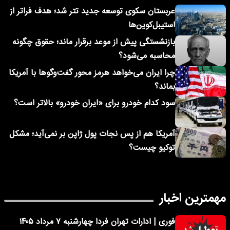
عربستان سکوی توسعه جدید تتر شد؛ هدف فراتر از
استیبل‌کوین‌ها
بازنشستگی پیش از موعد برقرار ماند؛ حقوق چگونه
محاسبه می‌شود؟
چرا ایران می‌خواهد هرمز محور گفت‌وگوها با آمریکا
بماند؟
سود کدام خودرو برای «ایران خودرو» بالاتر است؟
آمریکا هم از پس نجات پول ژاپن بر نمی‌آید؛ مشکل
توکیو چیست؟
مهمترین اخبار
فوری | ادارات تهران فردا چهارشنبه ۷ مرداد ۱۴۰۵