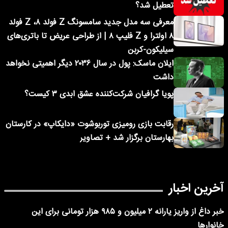
تعطیل شد؟
معرفی سه مدل جدید سامسونگ Z فولد ۸، Z فولد
۸ اولترا و Z فلیپ ۸ | از طراحی عریض تا باتری‌های
سیلیکون-کربن
ایلان ماسک: پول در سال ۲۰۳۶ دیگر اهمیتی نخواهد
داشت
پویا گرافیان شرکت‌کننده عشق ابدی ۳ کیست؟
رقابت بازی رومیزی توربوشوت «دایکاپ» در کارستان
بهارستان برگزار شد + تصاویر
آخرین اخبار
خبر داغ از واریز یارانه ۲ میلیون و ۹۸۵ هزار تومانی برای این
خانوارها