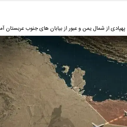
د: پهپادی از شمال یمن و عبور از بیابان های جنوب عربستان آم