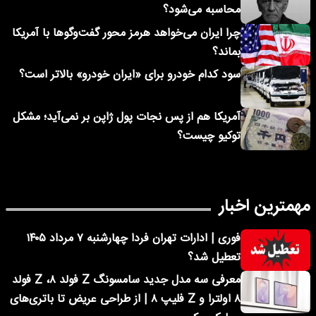
محاسبه می‌شود؟
چرا ایران می‌خواهد هرمز محور گفت‌وگوها با آمریکا
بماند؟
سود کدام خودرو برای «ایران خودرو» بالاتر است؟
آمریکا هم از پس نجات پول ژاپن بر نمی‌آید؛ مشکل
توکیو چیست؟
مهمترین اخبار
فوری | ادارات تهران فردا چهارشنبه ۷ مرداد ۱۴۰۵
تعطیل شد؟
معرفی سه مدل جدید سامسونگ Z فولد ۸، Z فولد
۸ اولترا و Z فلیپ ۸ | از طراحی عریض تا باتری‌های