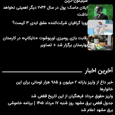
سیلیکون-کربن
ایلان ماسک: پول در سال ۲۰۳۶ دیگر اهمیتی نخواهد
داشت
پویا گرافیان شرکت‌کننده عشق ابدی ۳ کیست؟
رقابت بازی رومیزی توربوشوت «دایکاپ» در کارستان
بهارستان برگزار شد + تصاویر
آخرین اخبار
خبر داغ از واریز یارانه ۲ میلیون و ۹۸۵ هزار تومانی برای این
خانوارها
واریز حقوق مرداد فرهنگیان از این تاریخ قطعی شد
جدول قطعی برق مشهد روز شنبه ۱۷ مرداد ۱۴۰۵ | برنامه خاموشی
برق مشهد اعلام شد