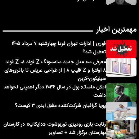
مهمترین اخبار
فوری | ادارات تهران فردا چهارشنبه ۷ مرداد ۱۴۰۵
تعطیل شد؟
معرفی سه مدل جدید سامسونگ Z فولد ۸، Z فولد
۸ اولترا و Z فلیپ ۸ | از طراحی عریض تا باتری‌های
سیلیکون-کربن
ایلان ماسک: پول در سال ۲۰۳۶ دیگر اهمیتی نخواهد
داشت
پویا گرافیان شرکت‌کننده عشق ابدی ۳ کیست؟
رقابت بازی رومیزی توربوشوت «دایکاپ» در کارستان
بهارستان برگزار شد + تصاویر