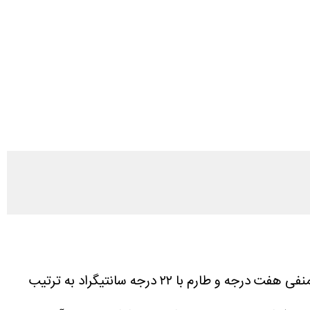
به نقل از شرق، کارشناس اداره کل هواشناسی استان زنجان گفت: طی شبانه روز گذشته شهر گرماب با منفی هفت درجه و طارم با ۲۲ درجه سانتیگراد به ترتیب