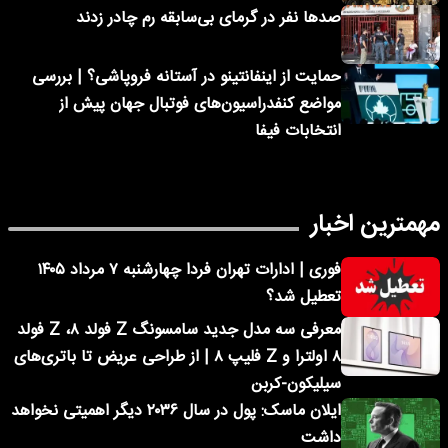
صدها نفر در گرمای بی‌سابقه رم چادر زدند
حمایت از اینفانتینو در آستانه فروپاشی؟ | بررسی
مواضع کنفدراسیون‌های فوتبال جهان پیش از
انتخابات فیفا
مهمترین اخبار
فوری | ادارات تهران فردا چهارشنبه ۷ مرداد ۱۴۰۵
تعطیل شد؟
معرفی سه مدل جدید سامسونگ Z فولد ۸، Z فولد
۸ اولترا و Z فلیپ ۸ | از طراحی عریض تا باتری‌های
سیلیکون-کربن
ایلان ماسک: پول در سال ۲۰۳۶ دیگر اهمیتی نخواهد
داشت