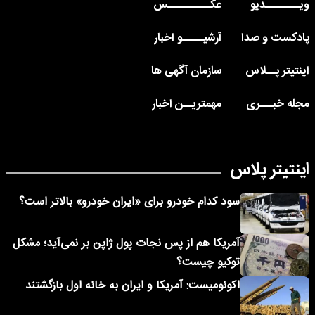
ویــــــــدیو
عکــــــــــس
پادکست و صدا
آرشیـــــو اخبار
اینتیتر پــلاس
سازمان آگهی ها
مجله خبـــری
مهمتریــن اخبار
اینتیتر پلاس
سود کدام خودرو برای «ایران خودرو» بالاتر است؟
آمریکا هم از پس نجات پول ژاپن بر نمی‌آید؛ مشکل
توکیو چیست؟
اکونومیست: آمریکا و ایران به خانه اول بازگشتند