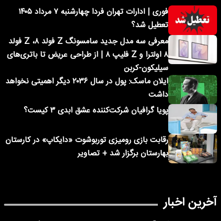
فوری | ادارات تهران فردا چهارشنبه ۷ مرداد ۱۴۰۵
تعطیل شد؟
معرفی سه مدل جدید سامسونگ Z فولد ۸، Z فولد
۸ اولترا و Z فلیپ ۸ | از طراحی عریض تا باتری‌های
سیلیکون-کربن
ایلان ماسک: پول در سال ۲۰۳۶ دیگر اهمیتی نخواهد
داشت
پویا گرافیان شرکت‌کننده عشق ابدی ۳ کیست؟
رقابت بازی رومیزی توربوشوت «دایکاپ» در کارستان
بهارستان برگزار شد + تصاویر
آخرین اخبار