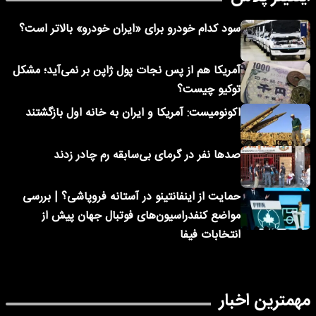
سود کدام خودرو برای «ایران خودرو» بالاتر است؟
آمریکا هم از پس نجات پول ژاپن بر نمی‌آید؛ مشکل
توکیو چیست؟
اکونومیست: آمریکا و ایران به خانه اول بازگشتند
صدها نفر در گرمای بی‌سابقه رم چادر زدند
حمایت از اینفانتینو در آستانه فروپاشی؟ | بررسی
مواضع کنفدراسیون‌های فوتبال جهان پیش از
انتخابات فیفا
مهمترین اخبار