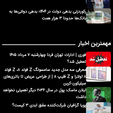
رکوردزنی بدهی دولت در ۱۴۰۴؛ بدهی دولتی‌ها به
بانک‌ها حدودا ۳ هزار همت
مهمترین اخبار
فوری | ادارات تهران فردا چهارشنبه ۷ مرداد ۱۴۰۵
تعطیل شد؟
معرفی سه مدل جدید سامسونگ Z فولد ۸، Z فولد
۸ اولترا و Z فلیپ ۸ | از طراحی عریض تا باتری‌های
سیلیکون-کربن
ایلان ماسک: پول در سال ۲۰۳۶ دیگر اهمیتی نخواهد
داشت
پویا گرافیان شرکت‌کننده عشق ابدی ۳ کیست؟