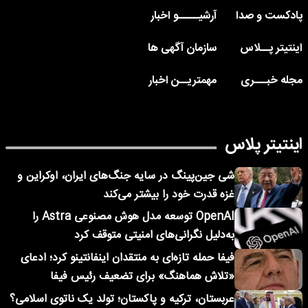
پادکست و صدا
آرشیـــــو اخبار
اینتیتر پــلاس
سازمان آگهی ها
مجله خبـــری
مهمتریــن اخبار
اینتیتر پلاس
شی جین‌پینگ در سایه جنگ‌های ایران، اوکراین و
غزه قدرت خود را بیشتر می‌کند
OpenAI توسعه مدل هوش مصنوعی Astra را
به‌دلیل نگرانی‌های امنیتی متوقف کرد
فیفا حمله تازه‌ای به منتقدان اینفانتینو کرد؛ ادعای
«تلاش هماهنگ» برای تضعیف رئیس فیفا
عربستان، ترکیه و پاکستان؛ تولد یک ناتوی اسلامی؟