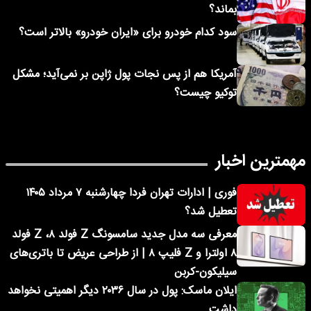
بماند؟
سود کدام خودرو برای «ایران خودرو» بالاتر است؟
آمریکا هم از پس نجات پول ژاپن بر نمی‌آید؛ مشکل
توکیو چیست؟
مهمترین اخبار
فوری | ادارات تهران فردا چهارشنبه ۷ مرداد ۱۴۰۵
تعطیل شد؟
معرفی سه مدل جدید سامسونگ Z فولد ۸، Z فولد
۸ اولترا و Z فلیپ ۸ | از طراحی عریض تا باتری‌های
سیلیکون-کربن
ایلان ماسک: پول در سال ۲۰۳۶ دیگر اهمیتی نخواهد
داشت