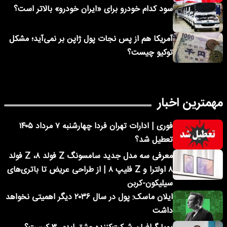
سود کدام خودرو برای «ایران خودرو» بالاتر است؟
آمریکا هم از پس نجات پول ژاپن بر نمی‌آید؛ مشکل
توکیو چیست؟
مهمترین اخبار
فوری | ادارات تهران فردا چهارشنبه ۷ مرداد ۱۴۰۵
تعطیل شد؟
معرفی سه مدل جدید سامسونگ Z فولد ۸، Z فولد
۸ اولترا و Z فلیپ ۸ | از طراحی عریض تا باتری‌های
سیلیکون-کربن
ایلان ماسک: پول در سال ۲۰۳۶ دیگر اهمیتی نخواهد
داشت