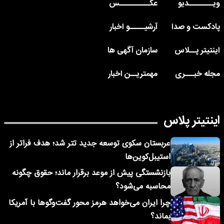
ویــــــــدیو
عکــــــــــس
پادکست و صدا
آرشیـــــو اخبار
اینتیتر پــلاس
سازمان آگهی ها
مجله خبـــری
مهمتریــن اخبار
اینتیتر پلاس
عربستان سکوی توسعه جدید تتر شد؛ هدف فراتر از
استیبل‌کوین‌ها
بازنشستگی پیش از موعد برقرار ماند؛ حقوق چگونه
محاسبه می‌شود؟
چرا ایران می‌خواهد هرمز محور گفت‌وگوها با آمریکا
بماند؟