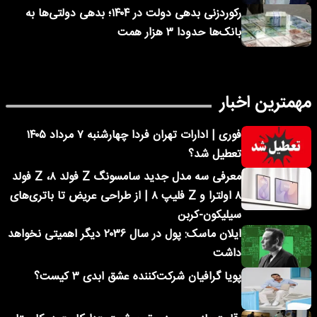
رکوردزنی بدهی دولت در ۱۴۰۴؛ بدهی دولتی‌ها به
بانک‌ها حدودا ۳ هزار همت
مهمترین اخبار
فوری | ادارات تهران فردا چهارشنبه ۷ مرداد ۱۴۰۵
تعطیل شد؟
معرفی سه مدل جدید سامسونگ Z فولد ۸، Z فولد
۸ اولترا و Z فلیپ ۸ | از طراحی عریض تا باتری‌های
سیلیکون-کربن
ایلان ماسک: پول در سال ۲۰۳۶ دیگر اهمیتی نخواهد
داشت
پویا گرافیان شرکت‌کننده عشق ابدی ۳ کیست؟