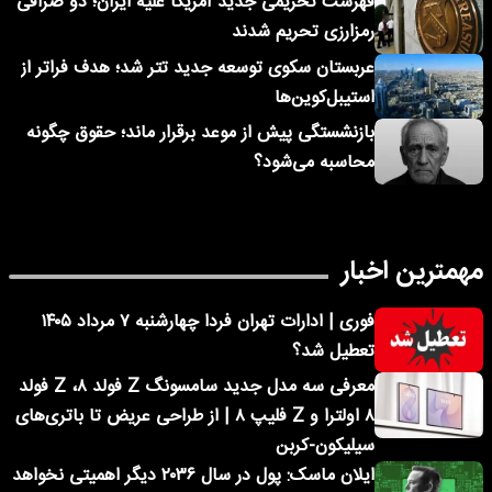
فهرست تحریمی جدید آمریکا علیه ایران؛ دو صرافی
رمزارزی تحریم شدند
عربستان سکوی توسعه جدید تتر شد؛ هدف فراتر از
استیبل‌کوین‌ها
بازنشستگی پیش از موعد برقرار ماند؛ حقوق چگونه
محاسبه می‌شود؟
مهمترین اخبار
فوری | ادارات تهران فردا چهارشنبه ۷ مرداد ۱۴۰۵
تعطیل شد؟
معرفی سه مدل جدید سامسونگ Z فولد ۸، Z فولد
۸ اولترا و Z فلیپ ۸ | از طراحی عریض تا باتری‌های
سیلیکون-کربن
ایلان ماسک: پول در سال ۲۰۳۶ دیگر اهمیتی نخواهد