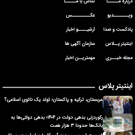
درباره مــــــا
تماس با مــــــا
ویــــــــدیو
عکــــــــــس
پادکست و صدا
آرشیـــــو اخبار
اینتیتر پــلاس
سازمان آگهی ها
مجله خبـــری
مهمتریــن اخبار
اینتیتر پلاس
عربستان، ترکیه و پاکستان؛ تولد یک ناتوی اسلامی؟
رکوردزنی بدهی دولت در ۱۴۰۴؛ بدهی دولتی‌ها به
بانک‌ها حدودا ۳ هزار همت