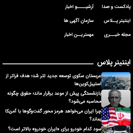
پادکست و صدا
آرشیـــــو اخبار
اینتیتر پــلاس
سازمان آگهی ها
مجله خبـــری
مهمتریــن اخبار
اینتیتر پلاس
عربستان سکوی توسعه جدید تتر شد؛ هدف فراتر از
استیبل‌کوین‌ها
بازنشستگی پیش از موعد برقرار ماند؛ حقوق چگونه
محاسبه می‌شود؟
چرا ایران می‌خواهد هرمز محور گفت‌وگوها با آمریکا
بماند؟
سود کدام خودرو برای «ایران خودرو» بالاتر است؟