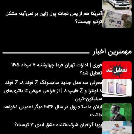
آمریکا هم از پس نجات پول ژاپن بر نمی‌آید؛ مشکل
توکیو چیست؟
مهمترین اخبار
فوری | ادارات تهران فردا چهارشنبه ۷ مرداد ۱۴۰۵
تعطیل شد؟
معرفی سه مدل جدید سامسونگ Z فولد ۸، Z فولد
۸ اولترا و Z فلیپ ۸ | از طراحی عریض تا باتری‌های
سیلیکون-کربن
ایلان ماسک: پول در سال ۲۰۳۶ دیگر اهمیتی نخواهد
داشت
پویا گرافیان شرکت‌کننده عشق ابدی ۳ کیست؟