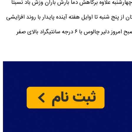
 چهارشنبه علاوه برکاهش دما بارش باران وزش باد نسبتا
از پنج شنبه تا اوایل هفته آینده پایدار با روند افزایشی
کارشناس اداره کل هواشناسی مازندران افزود: دیروز پل سفید با ۳۲ درجه سانتیگراد گرمترین و صبح امروز دلیر چالوس با ۶ درجه سانتیگراد بالای صفر