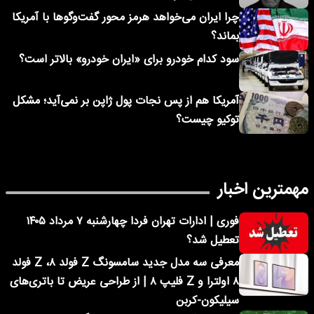
چرا ایران می‌خواهد هرمز محور گفت‌وگوها با آمریکا
بماند؟
سود کدام خودرو برای «ایران خودرو» بالاتر است؟
آمریکا هم از پس نجات پول ژاپن بر نمی‌آید؛ مشکل
توکیو چیست؟
مهمترین اخبار
فوری | ادارات تهران فردا چهارشنبه ۷ مرداد ۱۴۰۵
تعطیل شد؟
معرفی سه مدل جدید سامسونگ Z فولد ۸، Z فولد
۸ اولترا و Z فلیپ ۸ | از طراحی عریض تا باتری‌های
سیلیکون-کربن