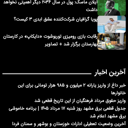
ایلان ماسک: پول در سال ۲۰۳۶ دیگر اهمیتی نخواهد
داشت
پویا گرافیان شرکت‌کننده عشق ابدی ۳ کیست؟
رقابت بازی رومیزی توربوشوت «دایکاپ» در کارستان
بهارستان برگزار شد + تصاویر
آخرین اخبار
خبر داغ از واریز یارانه ۲ میلیون و ۹۸۵ هزار تومانی برای این
خانوارها
واریز حقوق مرداد فرهنگیان از این تاریخ قطعی شد
جدول قطعی برق مشهد روز شنبه ۱۷ مرداد ۱۴۰۵ | برنامه خاموشی
برق مشهد اعلام شد
آخرین وضعیت تعطیلی ادارات خوزستان و بوشهر و سمنان فردا