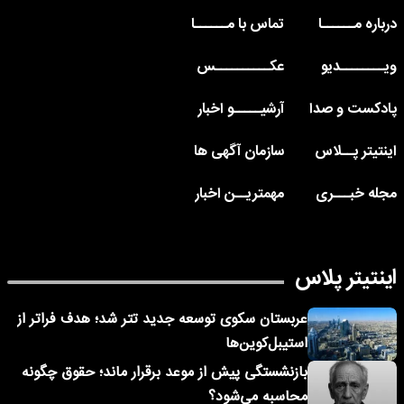
درباره مــــــا
تماس با مــــــا
ویــــــــدیو
عکــــــــــس
پادکست و صدا
آرشیـــــو اخبار
اینتیتر پــلاس
سازمان آگهی ها
مجله خبـــری
مهمتریــن اخبار
اینتیتر پلاس
عربستان سکوی توسعه جدید تتر شد؛ هدف فراتر از
استیبل‌کوین‌ها
بازنشستگی پیش از موعد برقرار ماند؛ حقوق چگونه
محاسبه می‌شود؟