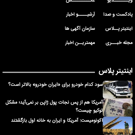
ویــــــــدیو
عکــــــــــس
پادکست و صدا
آرشیـــــو اخبار
اینتیتر پــلاس
سازمان آگهی ها
مجله خبـــری
مهمتریــن اخبار
اینتیتر پلاس
سود کدام خودرو برای «ایران خودرو» بالاتر است؟
آمریکا هم از پس نجات پول ژاپن بر نمی‌آید؛ مشکل
توکیو چیست؟
اکونومیست: آمریکا و ایران به خانه اول بازگشتند