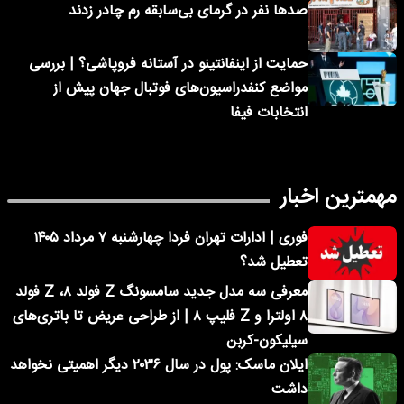
صدها نفر در گرمای بی‌سابقه رم چادر زدند
حمایت از اینفانتینو در آستانه فروپاشی؟ | بررسی
مواضع کنفدراسیون‌های فوتبال جهان پیش از
انتخابات فیفا
مهمترین اخبار
فوری | ادارات تهران فردا چهارشنبه ۷ مرداد ۱۴۰۵
تعطیل شد؟
معرفی سه مدل جدید سامسونگ Z فولد ۸، Z فولد
۸ اولترا و Z فلیپ ۸ | از طراحی عریض تا باتری‌های
سیلیکون-کربن
ایلان ماسک: پول در سال ۲۰۳۶ دیگر اهمیتی نخواهد
داشت