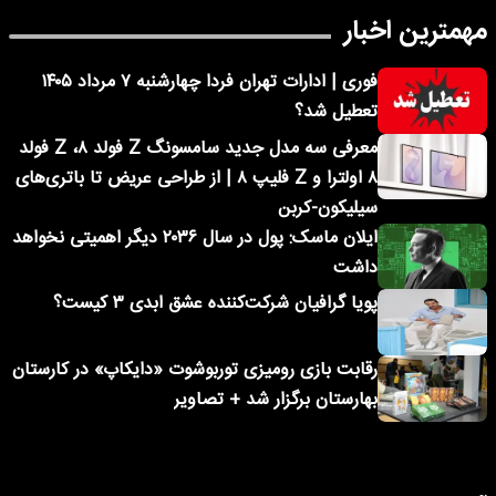
مهمترین اخبار
فوری | ادارات تهران فردا چهارشنبه ۷ مرداد ۱۴۰۵
تعطیل شد؟
معرفی سه مدل جدید سامسونگ Z فولد ۸، Z فولد
۸ اولترا و Z فلیپ ۸ | از طراحی عریض تا باتری‌های
سیلیکون-کربن
ایلان ماسک: پول در سال ۲۰۳۶ دیگر اهمیتی نخواهد
داشت
پویا گرافیان شرکت‌کننده عشق ابدی ۳ کیست؟
رقابت بازی رومیزی توربوشوت «دایکاپ» در کارستان
بهارستان برگزار شد + تصاویر