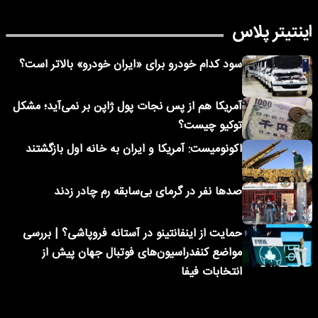
اینتیتر پلاس
سود کدام خودرو برای «ایران خودرو» بالاتر است؟
آمریکا هم از پس نجات پول ژاپن بر نمی‌آید؛ مشکل
توکیو چیست؟
اکونومیست: آمریکا و ایران به خانه اول بازگشتند
صدها نفر در گرمای بی‌سابقه رم چادر زدند
حمایت از اینفانتینو در آستانه فروپاشی؟ | بررسی
مواضع کنفدراسیون‌های فوتبال جهان پیش از
انتخابات فیفا